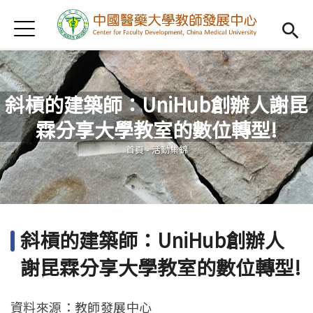
Jump to Main content
Jump to Navigation
首頁
認識我們
Open subm
教學研習
Open subm
斜槓的建築師：UniHub創辦人謝昆
新進教師
Open subm
霖分享大學教室的數位轉型!
您在這裡
傑出教授
Open subm
首頁
-
活動集錦
教師專業社群
Open sub
重點宣導
Open subm
斜槓的建築師：UniHub創辦人
借用項目
Open subm
謝昆霖分享大學教室的數位轉型!
AI專區
Open subme
資料來源：教師發展中心