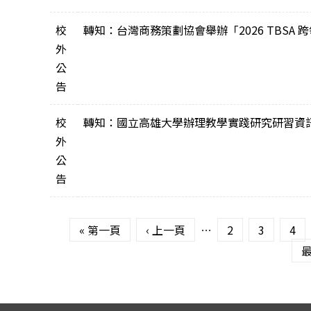
校
轉知：台灣商務策劃協會舉辦「2026 TBSA 跨
外
公
告
校
轉知：國立高雄大學辦理教學實踐研究研習資
外
公
告
頁面
« 第一頁
‹ 上一頁
…
2
3
4
最