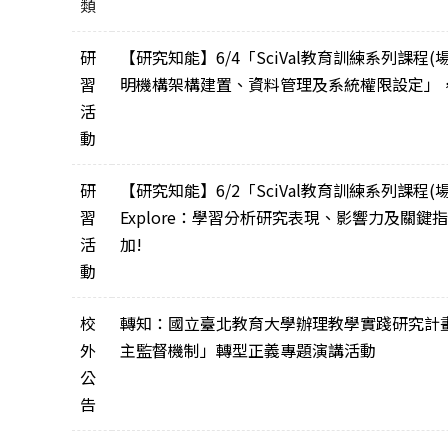
類
研
【研究知能】6/4「SciVal教育訓練系列課程(
習
明機構架構建置、資料管理及系統權限設定」
活
動
研
【研究知能】6/2「SciVal教育訓練系列課程(場次一)：R
習
Explore：學習分析研究表現、影響力及關
活
加!
動
校
轉知：國立臺北教育大學辦理教學實踐研究計
外
主監督機制」轉型正義專題演講活動
公
告