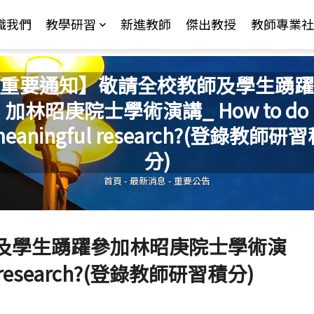
Jump to Main content
Jump to Navigation
識我們
教學研習
新進教師
傑出教授
教師專業社
重要通知】敬請全校教師及學生踴躍
加林昭庚院士學術演講_ How to do
eaningful research?(登錄教師研
您在這裡
分)
首頁
-
最新消息
-
重要公告
及學生踴躍參加林昭庚院士學術演
ul research?(登錄教師研習積分)