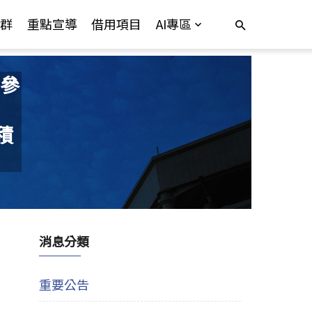
群
重點宣導
借用項目
AI專區
參
習積
消息分類
重要公告