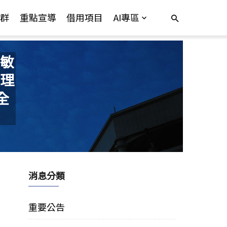
群
重點宣導
借用項目
AI專區
敏
理
全
消息分類
重要公告