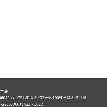
校本部
06040 台中市北屯區經貿路一段100號卓越大樓11樓
4-22053366#1621、1622