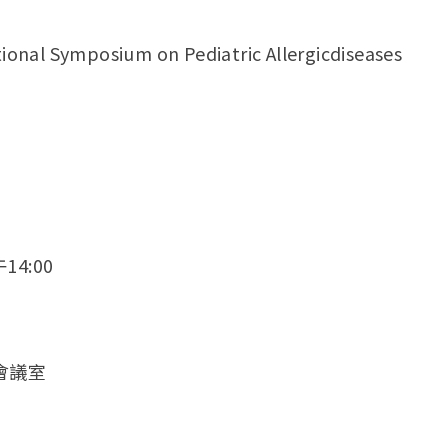
Symposium on Pediatric Allergicdiseases
4:00
會議室