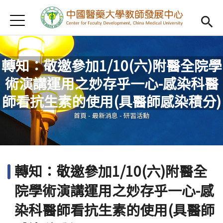
Jump to Main content
Jump to Navigation
首頁
認識我們
Open subm
教學研習
Open subm
轉知：敬邀參加1/10(六)附醫全院學
術演講運用之妙存乎一心-感染科醫
新進教師
Open subm
您在這裡
師看抗生素的使用(具醫師感染積分)
傑出教授
Open subm
首頁
-
最新消息
-
研習活動
教師專業社群
Open sub
重點宣導
Open subm
轉知：敬邀參加1/10(六)附醫全
借用項目
Open subm
院學術演講運用之妙存乎一心-感
AI專區
Open subme
染科醫師看抗生素的使用(具醫師