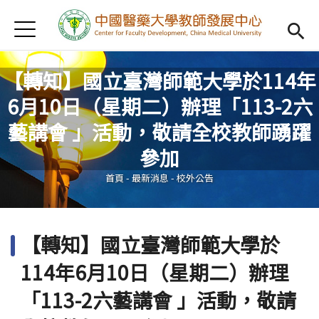
Jump to Main content
Jump to Navigation
首頁
認識我們
Open subm
【轉知】國立臺灣師範大學於114年
教學研習
Open subm
6月10日（星期二）辦理「113-2六
新進教師
Open subm
藝講會 」活動，敬請全校教師踴躍
您在這裡
參加
傑出教授
Open subm
首頁
-
最新消息
-
校外公告
教師專業社群
Open sub
重點宣導
Open subm
【轉知】國立臺灣師範大學於
借用項目
Open subm
114年6月10日（星期二）辦理
AI專區
Open subme
「113-2六藝講會 」活動，敬請