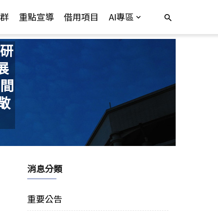
群
重點宣導
借用項目
AI專區
研
展
間
敬
消息分類
重要公告