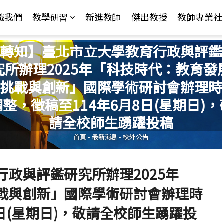
Jump to Main content
Jump to Navigation
識我們
教學研習
新進教師
傑出教授
教師專業社
轉知】臺北市立大學教育行政與評鑑
究所辦理2025年「科技時代：教育發
挑戰與創新」國際學術研討會辦理時
您在這裡
調整，徵稿至114年6月8日(星期日)，
請全校師生踴躍投稿
首頁
-
最新消息
-
校外公告
政與評鑑研究所辦理2025年
戰與創新」國際學術研討會辦理時
8日(星期日)，敬請全校師生踴躍投