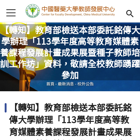
Jump to Main content
Jump to Navigation
首頁
認識我們
Open subm
【轉知】教育部檢送本部委託銘傳大
教學研習
Open subm
學辦理「113學年度高等教育媒體素
養課程發展計畫成果展暨種子教師培
新進教師
Open subm
您在這裡
訓工作坊」資料，敬請全校教師踴躍
傑出教授
Open subm
參加
教師專業社群
Open sub
首頁
-
最新消息
-
校外公告
重點宣導
Open subm
【轉知】教育部檢送本部委託銘
借用項目
Open subm
傳大學辦理「113學年度高等教
AI專區
Open subme
育媒體素養課程發展計畫成果展