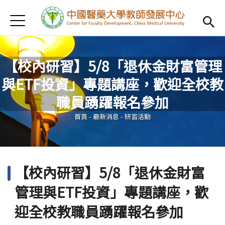
Jump to Main content
Jump to Navigation
首頁
認識我們
Open subm
教學研習
Open subm
【校內研習】5/8「退休金財富管理
與ETF投資」專題講座，歡迎全校教
新進教師
Open subm
您在這裡
職員踴躍報名參加
傑出教授
Open subm
首頁
-
最新消息
-
研習活動
教師專業社群
Open sub
重點宣導
Open subm
【校內研習】5/8「退休金財富
借用項目
Open subm
管理與ETF投資」專題講座，歡
AI專區
Open subme
迎全校教職員踴躍報名參加