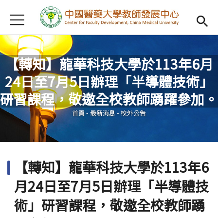
Jump to Main content
Jump to Navigation
首頁
認識我們
Open subm
教學研習
Open subm
【轉知】龍華科技大學於113年6月
24日至7月5日辦理「半導體技術」
新進教師
Open subm
您在這裡
研習課程，敬邀全校教師踴躍參加。
傑出教授
Open subm
首頁
-
最新消息
-
校外公告
教師專業社群
Open sub
重點宣導
Open subm
【轉知】龍華科技大學於113年6
借用項目
Open subm
月24日至7月5日辦理「半導體技
AI專區
Open subme
術」研習課程，敬邀全校教師踴