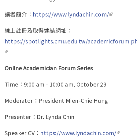
講者簡介：
https://www.lyndachin.com/
(link is
external)
線上註冊及取得連結網址：
https://spotlights.cmu.edu.tw/academicforum.p
(link is external)
Online Academician Forum Series
Time：9:00 am - 10:00 am, October 29
Moderator：President Mien-Chie Hung
Presenter：Dr. Lynda Chin
Speaker CV：
https://www.lyndachin.com/
(link is