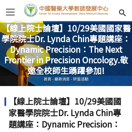
Jump to Main content
Jump to Navigation
首頁
認識我們
Open subm
【線上院士論壇】10/29美國國家醫
教學研習
Open subm
學院院士Dr. Lynda Chin專題講座：
Dynamic Precision：The Next
新進教師
Open subm
您在這裡
Frontier in Precision Oncology.敬
傑出教授
Open subm
邀全校師生踴躍參加!
教師專業社群
Open sub
首頁
-
最新消息
-
研習活動
重點宣導
Open subm
【線上院士論壇】10/29美國國
借用項目
Open subm
家醫學院院士Dr. Lynda Chin專
AI專區
Open subme
題講座：Dynamic Precision：