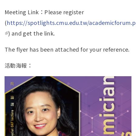
externa
Meeting Link：Please register
(
https://spotlights.cmu.edu.tw/academicforum.
(link is external)
) and get the link.
The flyer has been attached for your reference.
活動海報：