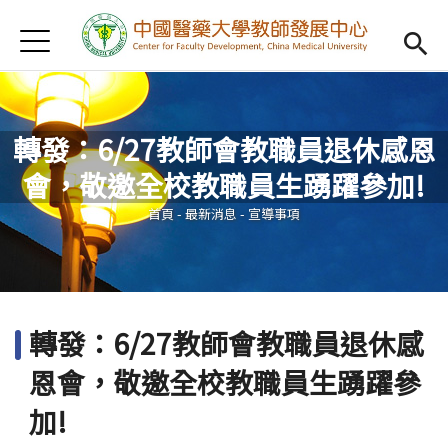
Jump to Main content
Jump to Navigation
首頁
認識我們
Open subm
教學研習
Open subm
轉發：6/27教師會教職員退休感恩
新進教師
Open subm
會，敬邀全校教職員生踴躍參加!
您在這裡
傑出教授
Open subm
首頁
-
最新消息
-
宣導事項
教師專業社群
Open sub
重點宣導
Open subm
轉發：6/27教師會教職員退休感
借用項目
Open subm
恩會，敬邀全校教職員生踴躍參
AI專區
Open subme
加!