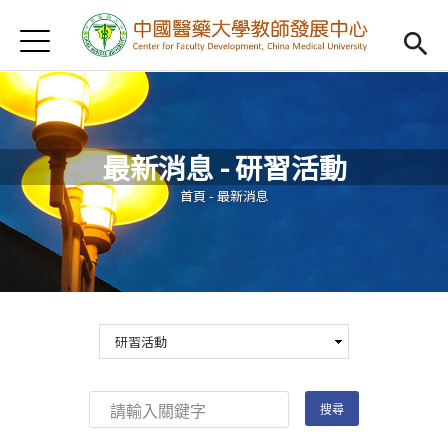
Jump to Main content
Jump to Navigation
首頁
認識我們
Open subm
教學研習
Open subm
最新消息 - 研習活動
新進教師
Open subm
您在這裡
首頁
-
最新消息
傑出教授
Open subm
教師專業社群
Open sub
重點宣導
Open subm
借用項目
Open subm
AI專區
Open subme