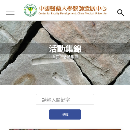
Jump to Main content
Jump to Navigation
首頁
認識我們
Open subm
教學研習
Open subm
活動集錦
新進教師
Open subm
您在這裡
首頁
-
活動集錦
傑出教授
Open subm
教師專業社群
Open sub
重點宣導
Open subm
借用項目
Open subm
AI專區
Open subme