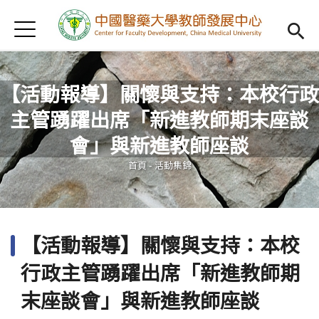
Jump to Main content
Jump to Navigation
首頁
認識我們
Open subm
教學研習
Open subm
【活動報導】關懷與支持：本校行政
主管踴躍出席「新進教師期末座談
新進教師
Open subm
您在這裡
會」與新進教師座談
傑出教授
Open subm
首頁
-
活動集錦
教師專業社群
Open sub
重點宣導
Open subm
【活動報導】關懷與支持：本校
借用項目
Open subm
行政主管踴躍出席「新進教師期
AI專區
Open subme
末座談會」與新進教師座談