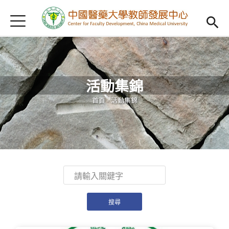
Jump to Main content
Jump to Navigation
首頁
認識我們
Open subm
教學研習
Open subm
活動集錦
新進教師
Open subm
您在這裡
首頁
-
活動集錦
傑出教授
Open subm
教師專業社群
Open sub
重點宣導
Open subm
借用項目
Open subm
AI專區
Open subme