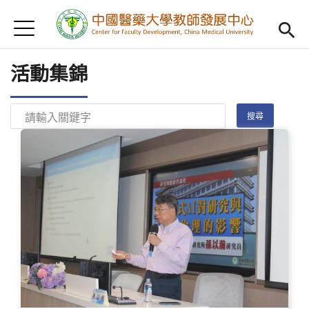
Jump to Main content
Jump to Navigation
首頁
認識我們
Open subm
活動集錦
教學研習
Open subm
新進教師
Open subm
傑出教授
Open subm
教師專業社群
Open sub
重點宣導
Open subm
借用項目
Open subm
AI專區
Open subme