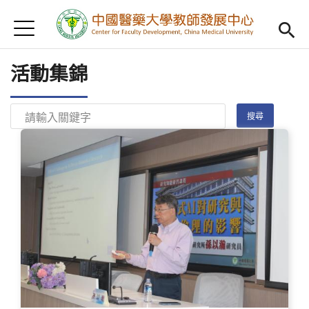
Jump to Main content
Jump to Navigation
首頁
認識我們
Open subm
活動集錦
教學研習
Open subm
新進教師
Open subm
傑出教授
Open subm
教師專業社群
Open sub
重點宣導
Open subm
借用項目
Open subm
AI專區
Open subme