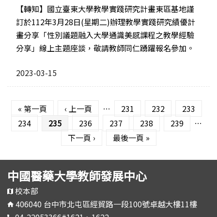
【轉知】國立臺東大學教學實踐研究計畫東區基地謹
訂於112年3月28日(星期二)辦理教學實踐研究績優計
畫分享「性別議題融入大學通識美感課程之教學經驗
分享」線上主題座談，敬請教師同仁踴躍報名參加。
2023-03-15
頁面
« 第一頁
‹ 上一頁
…
231
232
233
234
235
236
237
238
239
…
下一頁 ›
最後一頁 »
中國醫藥大學教師發展中心
校本部
406040 台中市北屯區經貿路一段100號卓越大樓11樓
04-22053366#1621、1622